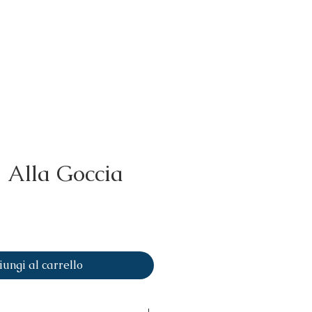
Eventi
La tua Festa
Concept
 Alla Goccia
ezzo
ungi al carrello