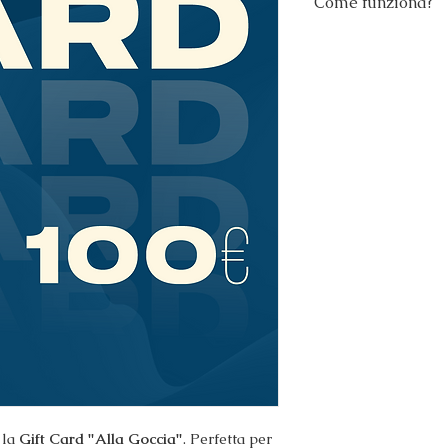
Come funziona?
La Gift Card è 
soluzione;
Non è cumulabil
promozioni;
Utilizzabile es
fisico.
 la
Gift Card "Alla Goccia"
. Perfetta per