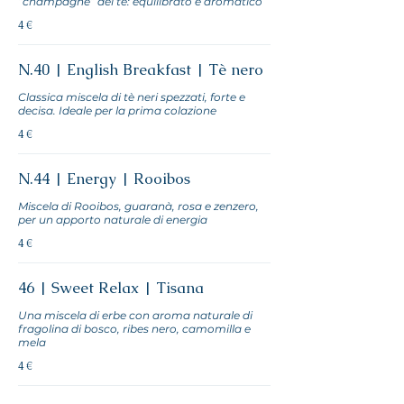
“champagne” dei tè: equilibrato e aromatico
4 €
N.40 | English Breakfast | Tè nero
Classica miscela di tè neri spezzati, forte e
decisa. Ideale per la prima colazione
4 €
N.44 | Energy | Rooibos
Miscela di Rooibos, guaranà, rosa e zenzero,
per un apporto naturale di energia
4 €
46 | Sweet Relax | Tisana
Una miscela di erbe con aroma naturale di
fragolina di bosco, ribes nero, camomilla e
mela
4 €