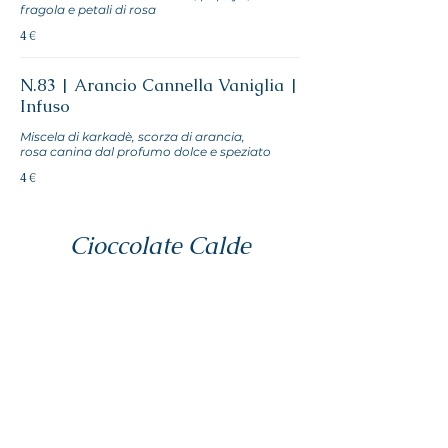
fragola e petali di rosa
4 €
N.83 | Arancio Cannella Vaniglia |
Infuso
Miscela di karkadè, scorza di arancia,
rosa canina dal profumo dolce e speziato
4 €
Cioccolate Calde
Cioccolata Classica
4 €
Cioccolata Fondente
4 €