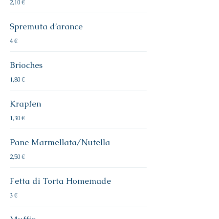
2,10 €
Spremuta d’arance
4 €
Brioches
1,80 €
Krapfen
1,30 €
Pane Marmellata/Nutella
2,50 €
Fetta di Torta Homemade
3 €