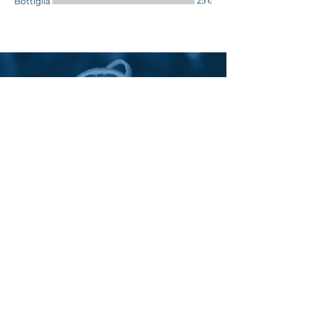
25 €
Bottiglia
Contatti
dropseventi@gmail.com
Tel.
030 578 8162
Dove Siamo