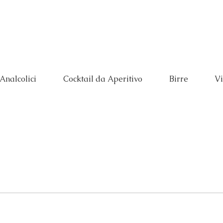
Prenota
Menù
 Analcolici
Cocktail da Aperitivo
Birre
Vi