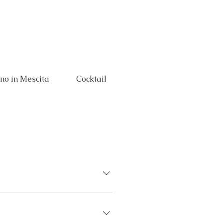
Eventi
La tua Festa
Concept
no in Mescita
Cocktail
Food