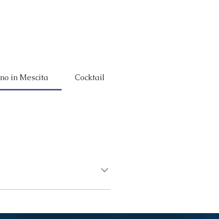
Eventi
La tua Festa
Concept
no in Mescita
Cocktail
Food