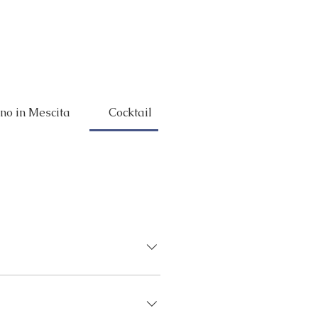
Eventi
La tua Festa
Concept
no in Mescita
Cocktail
Food