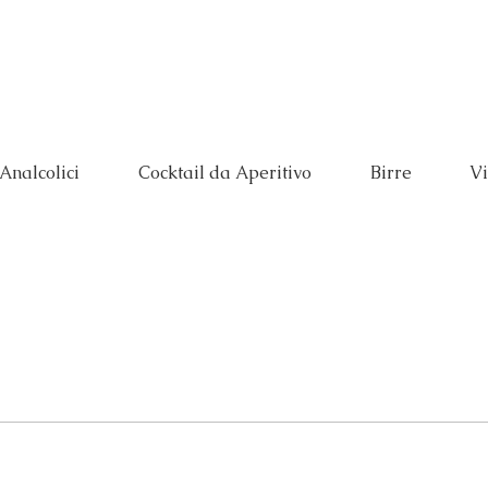
Prenota
Menù
 Analcolici
Cocktail da Aperitivo
Birre
Vi