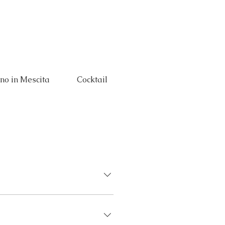
Eventi
La tua Festa
Concept
no in Mescita
Cocktail
Food