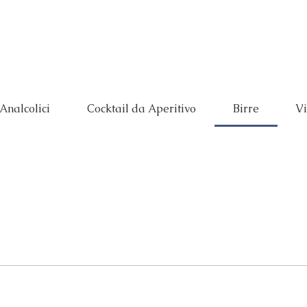
Prenota
Menù
 Analcolici
Cocktail da Aperitivo
Birre
Vi