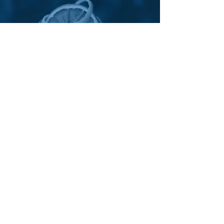
Contatti
dropseventi@gmail.com
Tel.
030 578 8162
Dove Siamo
Via Sale | Gussago
Parco Muccioli | Brescia
Orari di Apertura