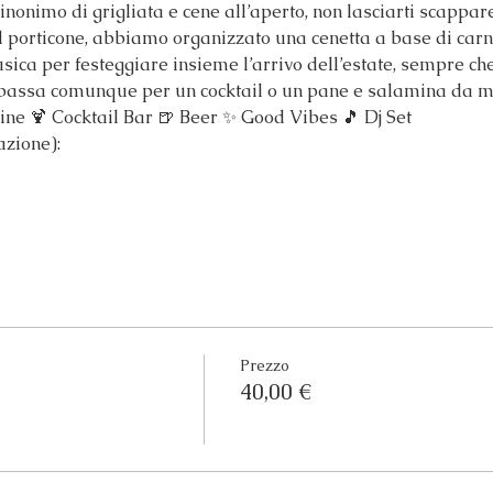
sinonimo di grigliata e cene all’aperto, non lasciarti scappa
l porticone, abbiamo organizzato una cenetta a base di carne 
usica per festeggiare insieme l’arrivo dell’estate, sempre che
, passa comunque per un cocktail o un pane e salamina da m
ine 🍹 Cocktail Bar 🍺 Beer ✨ Good Vibes 🎵 Dj Set
azione):
Prezzo
40,00 €